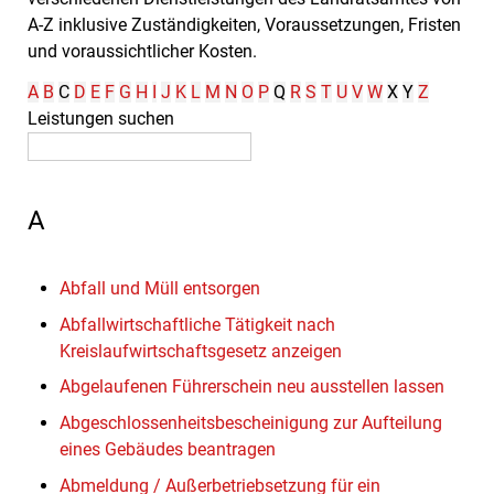
A-Z inklusive Zuständigkeiten, Voraussetzungen, Fristen
und voraussichtlicher Kosten.
A
B
C
D
E
F
G
H
I
J
K
L
M
N
O
P
Q
R
S
T
U
V
W
X
Y
Z
Leistungen suchen
A
Abfall und Müll entsorgen
Abfallwirtschaftliche Tätigkeit nach
Kreislaufwirtschaftsgesetz anzeigen
Abgelaufenen Führerschein neu ausstellen lassen
Abgeschlossenheitsbescheinigung zur Aufteilung
eines Gebäudes beantragen
Abmeldung / Außerbetriebsetzung für ein