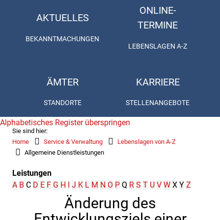
ONLINE-
AKTUELLES
TERMINE
BEKANNTMACHUNGEN
LEBENSLAGEN A-Z
ÄMTER
KARRIERE
STANDORTE
STELLENANGEBOTE
Alphabetisches Register überspringen
Sie sind hier:
Home
Service & Verwaltung
Lebenslagen von A-Z
Allgemeine Dienstleistungen
Leistungen
A
B
C
D
E
F
G
H
I
J
K
L
M
N
O
P
Q
R
S
T
U
V
W
X
Y
Z
Änderung des
Entwicklungsziels einer