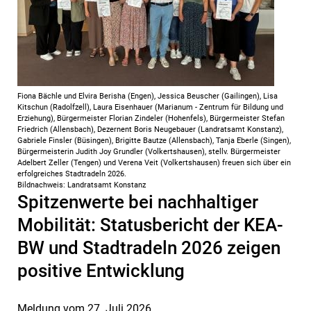
Fiona Bächle und Elvira Berisha (Engen), Jessica Beuscher (Gailingen), Lisa
Kitschun (Radolfzell), Laura Eisenhauer (Marianum - Zentrum für Bildung und
Erziehung), Bürgermeister Florian Zindeler (Hohenfels), Bürgermeister Stefan
Friedrich (Allensbach), Dezernent Boris Neugebauer (Landratsamt Konstanz),
Gabriele Finsler (Büsingen), Brigitte Bautze (Allensbach), Tanja Eberle (Singen),
Bürgermeisterin Judith Joy Grundler (Volkertshausen), stellv. Bürgermeister
Adelbert Zeller (Tengen) und Verena Veit (Volkertshausen) freuen sich über ein
erfolgreiches Stadtradeln 2026.
Bildnachweis: Landratsamt Konstanz
Spitzenwerte bei nachhaltiger
Mobilität: Statusbericht der KEA-
BW und Stadtradeln 2026 zeigen
positive Entwicklung
Meldung vom
27. Juli 2026