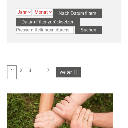
Nach Datum filtern
Datum-Filter zurücksetzen
2
3
…
7
1
weiter