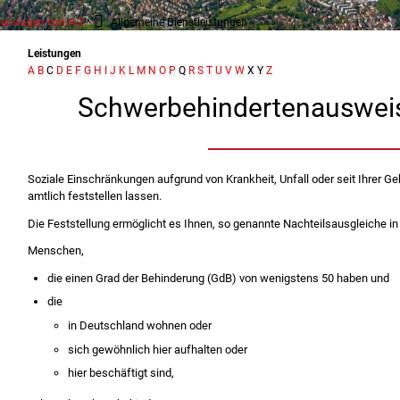
enslagen von A-Z
Allgemeine Dienstleistungen
Leistungen
A
B
C
D
E
F
G
H
I
J
K
L
M
N
O
P
Q
R
S
T
U
V
W
X
Y
Z
Schwerbehindertenauswei
Soziale Einschränkungen aufgrund von Krankheit, Unfall oder seit Ihrer G
amtlich feststellen lassen.
Die Feststellung ermöglicht es Ihnen, so genannte Nachteilsausgleiche i
Menschen,
die einen Grad der Behinderung (GdB) von wenigstens 50 haben und
die
in Deutschland wohnen oder
sich gewöhnlich hier aufhalten oder
hier beschäftigt sind,