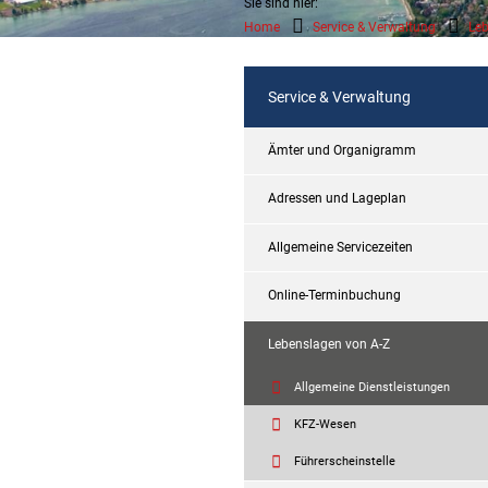
Sie sind hier:
Home
Service & Verwaltung
Leb
Service & Verwaltung
Ämter und Organigramm
Adressen und Lageplan
Allgemeine Servicezeiten
Online-Terminbuchung
Lebenslagen von A-Z
Allgemeine Dienstleistungen
KFZ-Wesen
Führerscheinstelle