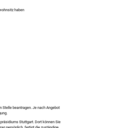
wohnsitz haben
en Stelle beantragen. Je nach Angebot
gung.
präsidiums Stuttgart. Dort können Sie
rag persönlich, fertigt die zuständige