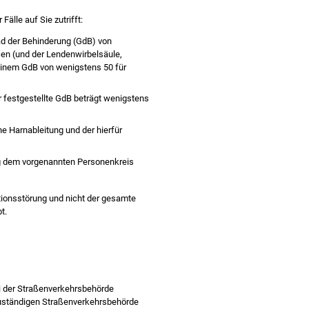
älle auf Sie zutrifft:
ad der Behinderung (GdB) von
ßen (und der Lendenwirbelsäule,
einem GdB von wenigstens 50 für
ür festgestellte GdB beträgt wenigstens
e Harnableitung und der hierfür
ng dem vorgenannten Personenkreis
tionsstörung und nicht der gesamte
t.
i der Straßenverkehrsbehörde
 zuständigen Straßenverkehrsbehörde