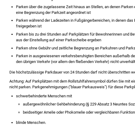
Parken über die zugelassene Zeit hinaus an Stellen, an d
e
nen Parken e
eine B
e
grenzung der Parkzeit angeordnet ist
Parken während der Ladezeiten in Fußgängerbereichen, in denen das 
freig
e
geben ist
Parken bis zu drei Stunden auf Parkplätzen für Bewohnerinnen
und Be
aus der Einstellung auf einer Parkscheibe ergeben
Parken ohne Gebühr und zeitliche Begrenzung an Parku
h
ren und Par
Parken in ausgewiesenen verkehrsberuhigten Bereichen außerhalb de
den ü
b
rigen Verkehr (vor allem den fließenden Verkehr) nicht u
n
verhäl
Die höchstzulässige Parkdauer von 24 Stunden darf nicht überschritten w
Achtung: Auf Parkplätzen mit dem Rollstuhlfahrersymbol dürfen Sie mit 
nicht parken.
Par
k
genehmigungen ("blauer Parkausweis") für diese Parkpl
schwerbehinderte Menschen mit
außergewöhnlicher Gehbehinderung (§ 229 Absatz 3 Neuntes Sozi
beidseitiger Amelie oder Phokomelie oder ve
r
gleichbaren Funkti
blinde Menschen.