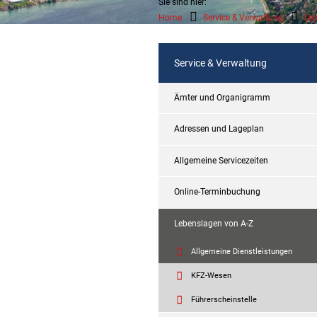
Sie sind hier:
Home
Service & Verwaltung
Leb
Service & Verwaltung
Ämter und Organigramm
Adressen und Lageplan
Allgemeine Servicezeiten
Online-Terminbuchung
Lebenslagen von A-Z
Allgemeine Dienstleistungen
KFZ-Wesen
Führerscheinstelle