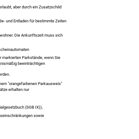
rlaubt, aber durch ein Zusatzschild
Be- und Entladen für bestimmte Zeiten
wohner. Die Ankunftszeit muss sich
kscheinautomaten
r markierten Parkstände, wenn Sie
tnismäßig beeinträchtigen
erden.
einem "orangefarbenen Parkausweis"
ätze erha
l
ten nur
algesetzbuch (SGB IX)),
onseinschränkungen sowie