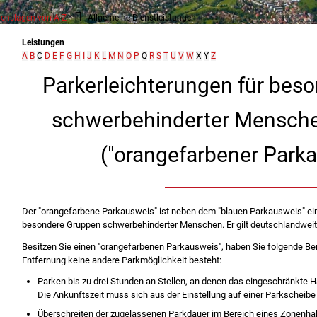
enslagen von A-Z
Allgemeine Dienstleistungen
Leistungen
A
B
C
D
E
F
G
H
I
J
K
L
M
N
O
P
Q
R
S
T
U
V
W
X
Y
Z
Parkerleichterungen für bes
schwerbehinderter Mensch
("orangefarbener Park
Der "orangefarbene Parkausweis" ist neben dem "blauen Parkausweis" ein
besondere Gruppen schwerbehinderter Menschen. Er gilt deutschlandweit
Besitzen Sie einen "orangefarbenen Parkausweis", haben Sie fo
l
gende Ber
Entfernung keine andere Parkmöglichkeit besteht:
Parken bis zu drei Stunden an Stellen, an denen das eing
e
schränkte Ha
Die Ankunftszeit muss sich aus der Einstellung auf einer Parkscheib
Überschreiten der zugelassenen Parkdauer im Bereich e
i
nes Zonenhal