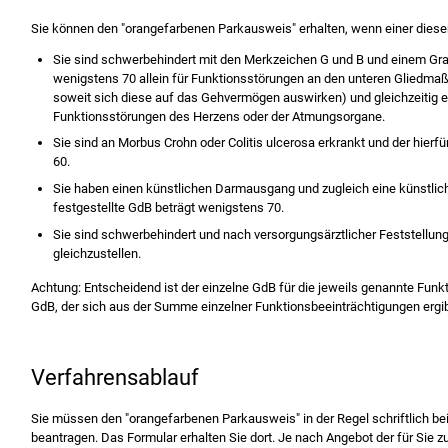
Sie können den "orangefarbenen Parkausweis" erhalten, wenn einer dieser F
Sie sind schwerbehindert mit den Merkzeichen G und B und einem Gr
wenigstens 70 allein für Funktionsstörungen an den unteren Gliedma
soweit sich diese auf das Gehvermögen auswirken) und gleichzeitig 
Funktionsstörungen des Herzens oder der Atmungsorgane.
Sie sind an Morbus Crohn oder Colitis ulcerosa erkrankt und der hierf
60.
Sie haben einen künstlichen Darmausgang und zugleich eine künstlich
festgestellte GdB beträgt wenigstens 70.
Sie sind schwerbehindert und nach versorgungsärztlicher Feststellu
gleichzustellen.
Achtung: Entscheidend ist der einzelne GdB für die jeweils genannte Funk
GdB, der sich aus der Summe einzelner Funktionsbeeinträchtigungen ergib
Verfahrensablauf
Sie müssen den "orangefarbenen Parkausweis" in der Regel schriftlich be
beantragen. Das Formular erhalten Sie dort. Je nach Angebot der für Sie