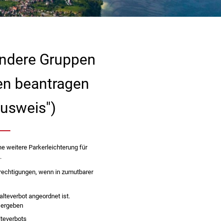
ondere Gruppen
en beantragen
ausweis")
e weitere Parkerleichterung für
.
echtigungen, wenn in zumutbarer
lteverbot angeordnet ist.
e ergeben
teverbots