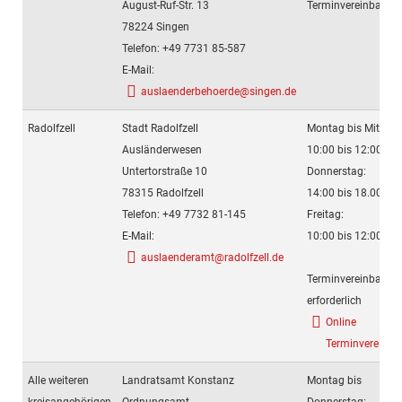
August-Ruf-Str. 13
Terminvereinbarun
78224 Singen
Telefon: +49 7731 85-587
E-Mail:
auslaenderbehoerde@singen.de
Radolfzell
Stadt Radolfzell
Montag bis Mittwoc
Ausländerwesen
10:00 bis 12:00 Uhr
Untertorstraße 10
Donnerstag:
78315 Radolfzell
14:00 bis 18.00 Uhr
Telefon: +49 7732 81-145
Freitag:
E-Mail:
10:00 bis 12:00 Uhr
auslaenderamt@radolfzell.de
Terminvereinbarun
erforderlich
Online
Terminvereinba
Alle weiteren
Landratsamt Konstanz
Montag bis