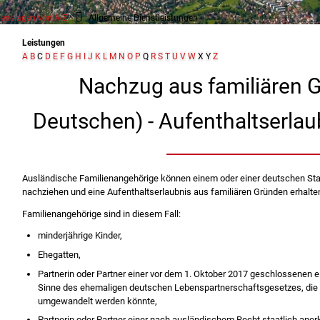
enslagen von A-Z
Allgemeine Dienstleistungen
Leistungen
A
B
C
D
E
F
G
H
I
J
K
L
M
N
O
P
Q
R
S
T
U
V
W
X
Y
Z
Nachzug aus familiären 
Deutschen) - Aufenthaltserla
Ausländische Familienangehörige können einem oder einer deutschen St
nachziehen und eine Aufenthaltserlaubnis aus familiären Gründen erhalte
Familienangehörige sind in diesem Fall:
minderjährige Kinder,
Ehegatten,
Partnerin oder Partner einer vor dem 1. Oktober 2017 geschlossenen 
Sinne des ehemaligen deutschen Lebenspartnerschaftsgesetzes, die 
umgewandelt werden könnte,
Partnerin oder Partner einer nach ausländischem Recht staatlich aner