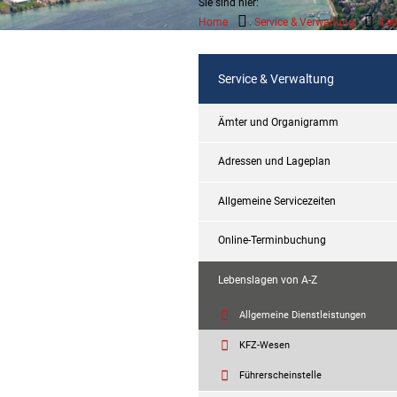
Sie sind hier:
Home
Service & Verwaltung
Leb
Service & Verwaltung
Ämter und Organigramm
Adressen und Lageplan
Allgemeine Servicezeiten
Online-Terminbuchung
Lebenslagen von A-Z
Allgemeine Dienstleistungen
KFZ-Wesen
Führerscheinstelle