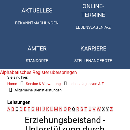
ONLINE-
AKTUELLES
TERMINE
BEKANNTMACHUNGEN
LEBENSLAGEN A-Z
ÄMTER
KARRIERE
STANDORTE
STELLENANGEBOTE
Alphabetisches Register überspringen
Sie sind hier:
Home
Service & Verwaltung
Lebenslagen von A-Z
Allgemeine Dienstleistungen
Leistungen
A
B
C
D
E
F
G
H
I
J
K
L
M
N
O
P
Q
R
S
T
U
V
W
X
Y
Z
Erziehungsbeistand -
Unterstützung durch