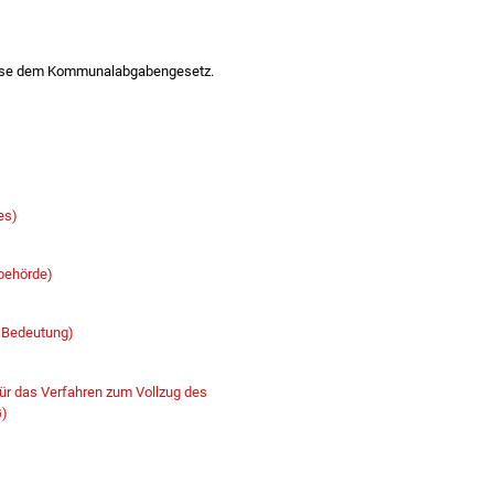
ise dem Kommunalabgabengesetz.
es)
behörde)
 Bedeutung)
für das Verfahren zum Vollzug des
G)