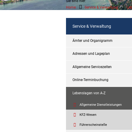
Sie sind hier:
Home
Service & Verwaltung
Leb
Service & Verwaltung
Ämter und Organigramm
Adressen und Lageplan
Allgemeine Servicezeiten
Online-Terminbuchung
Lebenslagen von A-Z
Allgemeine Dienstleistungen
KFZ-Wesen
Führerscheinstelle