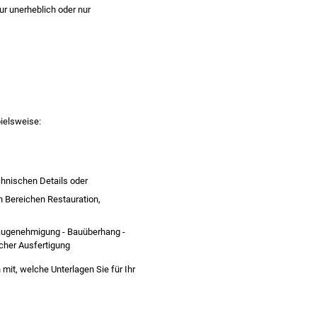
r unerheblich oder nur
pielsweise:
hnischen Details oder
 Bereichen Restauration,
(Baugenehmigung - Bauüberhang -
acher Ausfertigung
 mit, welche Unterlagen Sie für Ihr