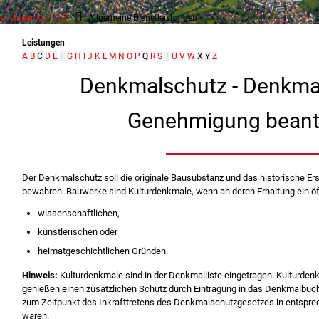
enslagen von A-Z
Allgemeine Dienstleistungen
Leistungen
A
B
C
D
E
F
G
H
I
J
K
L
M
N
O
P
Q
R
S
T
U
V
W
X
Y
Z
Denkmalschutz - Denkmal
Genehmigung beant
Der Denkmalschutz soll die originale Bausubstanz und das historische E
bewahren. Bauwerke sind Kulturdenkmale, wenn an deren Erhaltung ein öf
wissenschaftlichen,
künstlerischen oder
heimatgeschichtlichen Gründen.
Hinweis:
Kulturdenkmale sind in der Denkmalliste eingetragen. Kulturde
genießen einen zusätzlichen Schutz durch Eintragung in das Denkmalbuch.
zum Zeitpunkt des Inkrafttretens des Denkmalschutzgesetzes in entspre
waren.