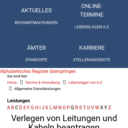
ONLINE-
AKTUELLES
TERMINE
BEKANNTMACHUNGEN
LEBENSLAGEN A-Z
ÄMTER
KARRIERE
STANDORTE
STELLENANGEBOTE
Alphabetisches Register überspringen
Sie sind hier:
Home
Service & Verwaltung
Lebenslagen von A-Z
Allgemeine Dienstleistungen
Leistungen
A
B
C
D
E
F
G
H
I
J
K
L
M
N
O
P
Q
R
S
T
U
V
W
X
Y
Z
Verlegen von Leitungen und
Kabeln beantragen