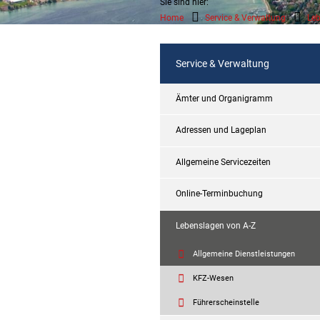
Sie sind hier:
Home
Service & Verwaltung
Leb
Service & Verwaltung
Ämter und Organigramm
Adressen und Lageplan
Allgemeine Servicezeiten
Online-Terminbuchung
Lebenslagen von A-Z
Allgemeine Dienstleistungen
KFZ-Wesen
Führerscheinstelle