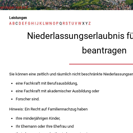
enslagen von A-Z
Allgemeine Dienstleistungen
Leistungen
A
B
C
D
E
F
G
H
I
J
K
L
M
N
O
P
Q
R
S
T
U
V
W
X
Y
Z
Niederlassungserlaubnis fü
beantragen
Sie können eine zeitlich und räumlich nicht beschränkte Niederlassungser
eine Fachkraft mit Berufsausbildung,
eine Fachkraft mit akademischer Ausbildung oder
Forscher sind.
Hinweis:
Ein Recht auf Familiennachzug haben
Ihre minderjährigen Kinder,
Ihr Ehemann oder Ihre Ehefrau und