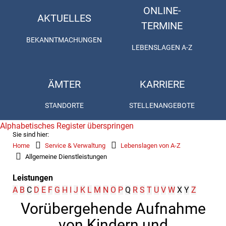
ONLINE-
AKTUELLES
TERMINE
BEKANNTMACHUNGEN
LEBENSLAGEN A-Z
ÄMTER
KARRIERE
STANDORTE
STELLENANGEBOTE
Alphabetisches Register überspringen
Sie sind hier:
Home
Service & Verwaltung
Lebenslagen von A-Z
Allgemeine Dienstleistungen
Leistungen
A
B
C
D
E
F
G
H
I
J
K
L
M
N
O
P
Q
R
S
T
U
V
W
X
Y
Z
Vorübergehende Aufnahme
von Kindern und