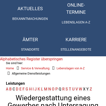
ONLINE-
AKTUELLES
TERMINE
BEKANNTMACHUNGEN
LEBENSLAGEN A-Z
ÄMTER
KARRIERE
STANDORTE
STELLENANGEBOTE
Alphabetisches Register überspringen
Sie sind hier:
Home
Service & Verwaltung
Lebenslagen von A-Z
Allgemeine Dienstleistungen
Leistungen
A
B
C
D
E
F
G
H
I
J
K
L
M
N
O
P
Q
R
S
T
U
V
W
X
Y
Z
Wiedergestattung eines
Gewerbes nach Untersagung