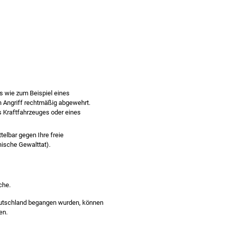
fs wie zum Beispiel eines
n Angriff rechtmäßig abgewehrt.
s Kraftfahrzeuges oder eines
telbar gegen Ihre freie
ische Gewalttat).
che.
eutschland begangen wurden, können
en
.