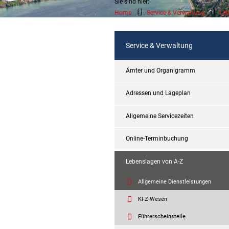
Sie sind hier:
Home
Service & Verwaltung
Leb
Service & Verwaltung
Ämter und Organigramm
Adressen und Lageplan
Allgemeine Servicezeiten
Online-Terminbuchung
Lebenslagen von A-Z
Allgemeine Dienstleistungen
KFZ-Wesen
Führerscheinstelle