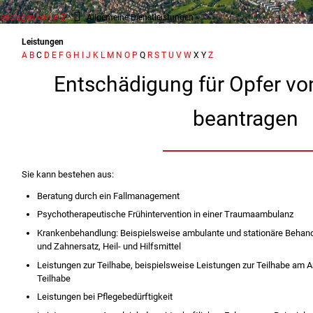
enslagen von A-Z
Allgemeine Dienstleistungen
Leistungen
A
B
C
D
E
F
G
H
I
J
K
L
M
N
O
P
Q
R
S
T
U
V
W
X
Y
Z
Entschädigung für Opfer vo
beantragen
Sie kann bestehen aus:
Beratung durch ein Fallmanagement
Psychotherapeutische Frühintervention in einer Traumaambulanz
Krankenbehandlung: Beispielsweise ambulante und stationäre Behan
und Zahnersatz, Heil- und Hilfsmittel
Leistungen zur Teilhabe, beispielsweise Leistungen zur Teilhabe am A
Teilhabe
Leistungen bei Pflegebedürftigkeit