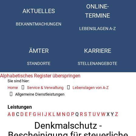
ONLINE-
AKTUELLES
TERMINE
BEKANNTMACHUNGEN
LEBENSLAGEN A-Z
ÄMTER
KARRIERE
STANDORTE
STELLENANGEBOTE
Alphabetisches Register überspringen
Sie sind hier:
Home
Service & Verwaltung
Lebenslagen von A-Z
Allgemeine Dienstleistungen
Leistungen
A
B
C
D
E
F
G
H
I
J
K
L
M
N
O
P
Q
R
S
T
U
V
W
X
Y
Z
Denkmalschutz -
Bescheinigung für steuerliche