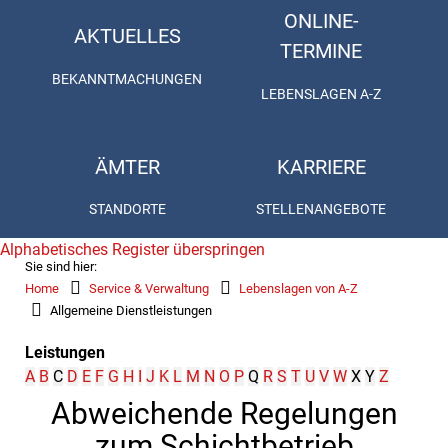
ONLINE-
AKTUELLES
TERMINE
BEKANNTMACHUNGEN
LEBENSLAGEN A-Z
ÄMTER
KARRIERE
STANDORTE
STELLENANGEBOTE
Alphabetisches Register überspringen
Sie sind hier:
Home
Service & Verwaltung
Lebenslagen von A-Z
Allgemeine Dienstleistungen
Leistungen
A
B
C
D
E
F
G
H
I
J
K
L
M
N
O
P
Q
R
S
T
U
V
W
X
Y
Z
Abweichende Regelungen
zum Schichtbetrieb