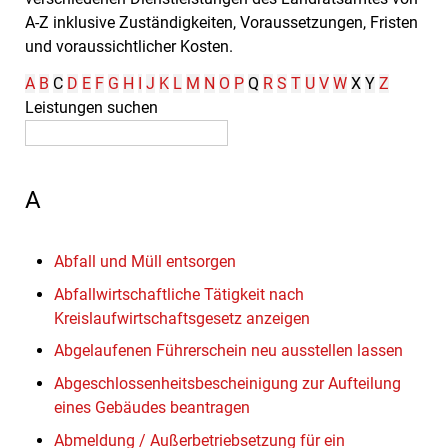
A-Z inklusive Zuständigkeiten, Voraussetzungen, Fristen
und voraussichtlicher Kosten.
A
B
C
D
E
F
G
H
I
J
K
L
M
N
O
P
Q
R
S
T
U
V
W
X
Y
Z
Leistungen suchen
A
Abfall und Müll entsorgen
Abfallwirtschaftliche Tätigkeit nach
Kreislaufwirtschaftsgesetz anzeigen
Abgelaufenen Führerschein neu ausstellen lassen
Abgeschlossenheitsbescheinigung zur Aufteilung
eines Gebäudes beantragen
Abmeldung / Außerbetriebsetzung für ein