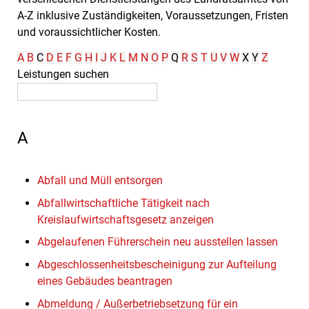
A-Z inklusive Zuständigkeiten, Voraussetzungen, Fristen
und voraussichtlicher Kosten.
A
B
C
D
E
F
G
H
I
J
K
L
M
N
O
P
Q
R
S
T
U
V
W
X
Y
Z
Leistungen suchen
A
Abfall und Müll entsorgen
Abfallwirtschaftliche Tätigkeit nach
Kreislaufwirtschaftsgesetz anzeigen
Abgelaufenen Führerschein neu ausstellen lassen
Abgeschlossenheitsbescheinigung zur Aufteilung
eines Gebäudes beantragen
Abmeldung / Außerbetriebsetzung für ein