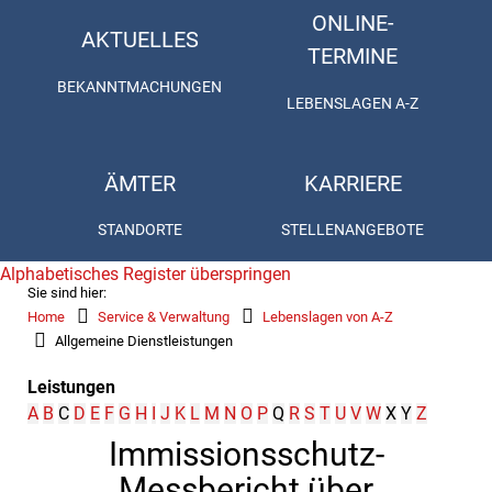
ONLINE-
AKTUELLES
TERMINE
BEKANNTMACHUNGEN
LEBENSLAGEN A-Z
ÄMTER
KARRIERE
STANDORTE
STELLENANGEBOTE
Alphabetisches Register überspringen
Sie sind hier:
Home
Service & Verwaltung
Lebenslagen von A-Z
Allgemeine Dienstleistungen
Leistungen
A
B
C
D
E
F
G
H
I
J
K
L
M
N
O
P
Q
R
S
T
U
V
W
X
Y
Z
Immissionsschutz-
Messbericht über