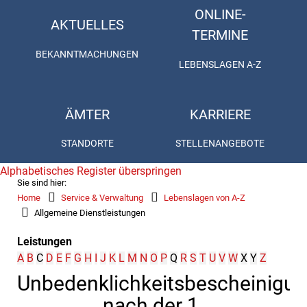
ONLINE-
AKTUELLES
TERMINE
BEKANNTMACHUNGEN
LEBENSLAGEN A-Z
ÄMTER
KARRIERE
STANDORTE
STELLENANGEBOTE
Alphabetisches Register überspringen
Sie sind hier:
Home
Service & Verwaltung
Lebenslagen von A-Z
Allgemeine Dienstleistungen
Leistungen
A
B
C
D
E
F
G
H
I
J
K
L
M
N
O
P
Q
R
S
T
U
V
W
X
Y
Z
Unbedenklichkeitsbescheinigu
nach der 1.