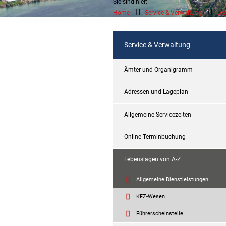
Sie sind hier:
Home
Service & Verwaltung
Leb
Service & Verwaltung
Ämter und Organigramm
Adressen und Lageplan
Allgemeine Servicezeiten
Online-Terminbuchung
Lebenslagen von A-Z
Allgemeine Dienstleistungen
KFZ-Wesen
Führerscheinstelle