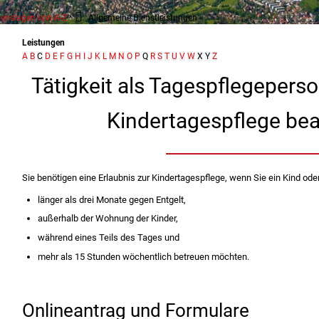
enslagen von A-Z
Allgemeine Dienstleistungen
Leistungen
A
B
C
D
E
F
G
H
I
J
K
L
M
N
O
P
Q
R
S
T
U
V
W
X
Y
Z
Tätigkeit als Tagespflegeperso
Kindertagespflege be
Sie benötigen eine Erlaubnis zur Kindertagespflege, wenn Sie ein Kind ode
länger als drei Monate gegen Entgelt,
außerhalb der Wohnung der Kinder,
während eines Teils des Tages und
mehr als 15 Stunden wöchentlich betreuen möchten.
Onlineantrag und Formulare