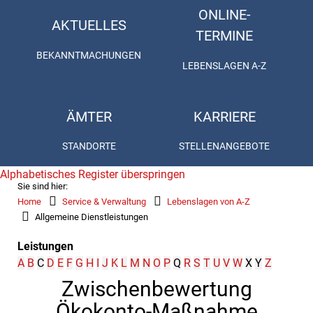
ONLINE-
AKTUELLES
TERMINE
BEKANNTMACHUNGEN
LEBENSLAGEN A-Z
ÄMTER
KARRIERE
STANDORTE
STELLENANGEBOTE
Alphabetisches Register überspringen
Sie sind hier:
Home
Service & Verwaltung
Lebenslagen von A-Z
Allgemeine Dienstleistungen
Leistungen
A
B
C
D
E
F
G
H
I
J
K
L
M
N
O
P
Q
R
S
T
U
V
W
X
Y
Z
Zwischenbewertung
Ökokonto-Maßnahme