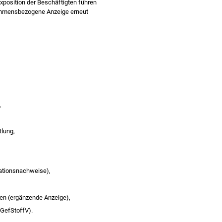
xposition der Beschäftigten führen
nehmensbezogene Anzeige erneut
,
tlung,
kationsnachweise),
ten (ergänzende Anzeige),
(GefStoffV).