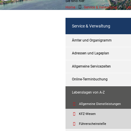
Sie sind hier:
Home
Service & Verwaltung
Leb
Service & Verwaltung
Ämter und Organigramm
Adressen und Lageplan
Allgemeine Servicezeiten
Online-Terminbuchung
Lebenslagen von A-Z
Allgemeine Dienstleistungen
KFZ-Wesen
Führerscheinstelle