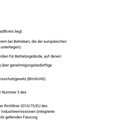
dtkreis liegt.
erem bei Betrieben, die der europäischen
unterliegen):
idien für Betriebsgelände, auf denen:
ng über genehmigungsbedürftige
ionsschutzgesetz (BImSchG)
er Nummer 3 des
er Richtlinie 2010/75/EU des
ndustrieemissionen (integrierte
ils geltenden Fassung