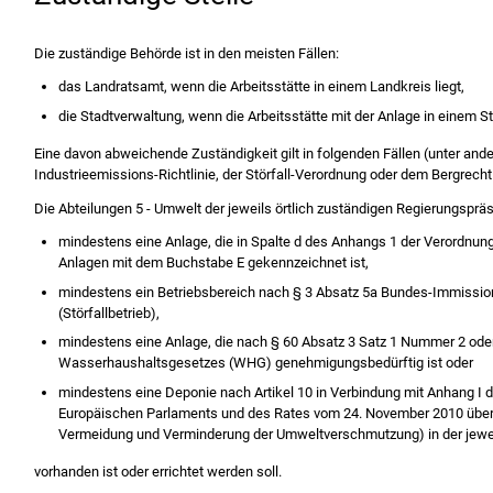
Die zuständige Behörde ist in den meisten Fällen:
das Landratsamt, wenn die Arbeitsstätte in einem Landkreis liegt,
die Stadtverwaltung, wenn die Arbeitsstätte mit der Anlage in einem Sta
Eine davon abweichende Zuständigkeit gilt in folgenden Fällen (unter and
Industrieemissions-Richtlinie, der Störfall-Verordnung oder dem Bergrecht 
Die Abteilungen 5 - Umwelt der jeweils örtlich zuständigen Regierungspräs
mindestens eine Anlage, die in Spalte d des Anhangs 1 der Verordnu
Anlagen mit dem Buchstabe E gekennzeichnet ist,
mindestens ein Betriebsbereich nach § 3 Absatz 5a Bundes-Immiss
(Störfallbetrieb),
mindestens eine Anlage, die nach § 60 Absatz 3 Satz 1 Nummer 2 od
Wasserhaushaltsgesetzes (WHG) genehmigungsbedürftig ist oder
mindestens eine Deponie nach Artikel 10 in Verbindung mit Anhang I d
Europäischen Parlaments und des Rates vom 24. November 2010 über I
Vermeidung und Verminderung der Umweltverschmutzung) in der jewe
vorhanden ist oder errichtet werden soll.