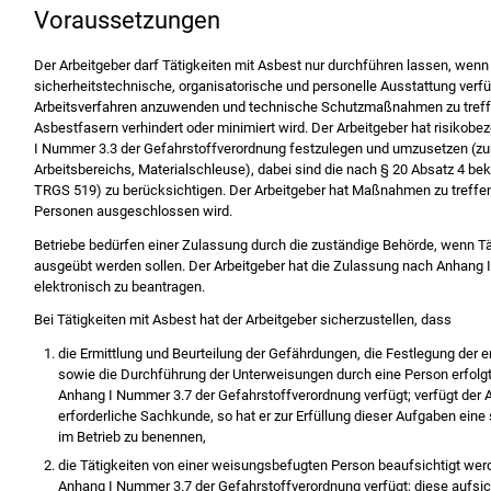
Voraussetzungen
Der Arbeitgeber darf Tätigkeiten mit Asbest nur durchführen lassen, wenn d
sicherheitstechnische, organisatorische und personelle Ausstattung verfüg
Arbeitsverfahren anzuwenden und technische Schutzmaßnahmen zu treffen
Asbestfasern verhindert oder minimiert wird. Der Arbeitgeber hat risi
I Nummer 3.3 der Gefahrstoffverordnung festzulegen und umzusetzen (zu
Arbeitsbereichs, Materialschleuse), dabei sind die nach § 20 Absatz 4 b
TRGS 519) zu berücksichtigen. Der Arbeitgeber hat Maßnahmen zu treffen
Personen ausgeschlossen wird.
Betriebe bedürfen einer Zulassung durch die zuständige Behörde, wenn Tä
ausgeübt werden sollen. Der Arbeitgeber hat die Zulassung nach Anhang I
elektronisch zu beantragen.
Bei Tätigkeiten mit Asbest hat der Arbeitgeber sicherzustellen, dass
die Ermittlung und Beurteilung der Gefährdungen, die Festlegung de
sowie die Durchführung der Unterweisungen durch eine Person erfolg
Anhang I Nummer 3.7 der Gefahrstoffverordnung verfügt; verfügt der Ar
erforderliche Sachkunde, so hat er zur Erfüllung dieser Aufgaben ein
im Betrieb zu benennen,
die Tätigkeiten von einer weisungsbefugten Person beaufsichtigt wer
Anhang I Nummer 3.7 der Gefahrstoffverordnung verfügt; diese aufs