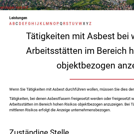
enslagen von A-Z
Allgemeine Dienstleistungen
Leistungen
A
B
C
D
E
F
G
H
I
J
K
L
M
N
O
P
Q
R
S
T
U
V
W
X
Y
Z
Tätigkeiten mit Asbest be
Arbeitsstätten im Bereich 
objektbezogen anz
Wenn Sie Tätigkeiten mit Asbest durchführen wollen, müssen Sie dies de
Tätigkeiten, bei denen Asbestfasern freigesetzt werden oder freigesetzt
Arbeitsstätten im Bereich hohen Risikos objektbezogen anzuzeigen. Bei Tä
mittleren Risikos erfolgt die Anzeige unternehmensbezogen.
Zuständige Stelle