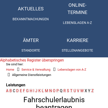
ONLINE-
AKTUELLES
TERMINE
BEKANNTMACHUNGEN
LEBENSLAGEN A-Z
ÄMTER
KARRIERE
STANDORTE
STELLENANGEBOTE
Alphabetisches Register überspringen
Sie sind hier:
Home
Service & Verwaltung
Lebenslagen von A-Z
Allgemeine Dienstleistungen
Leistungen
A
B
C
D
E
F
G
H
I
J
K
L
M
N
O
P
Q
R
S
T
U
V
W
X
Y
Z
Fahrschulerlaubnis
beantragen