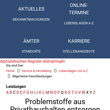
ONLINE-
AKTUELLES
TERMINE
BEKANNTMACHUNGEN
LEBENSLAGEN A-Z
ÄMTER
KARRIERE
STANDORTE
STELLENANGEBOTE
Alphabetisches Register überspringen
Sie sind hier:
Home
Service & Verwaltung
Lebenslagen von A-Z
Allgemeine Dienstleistungen
Leistungen
A
B
C
D
E
F
G
H
I
J
K
L
M
N
O
P
Q
R
S
T
U
V
W
X
Y
Z
Problemstoffe aus
Privathaushalten entsorgen