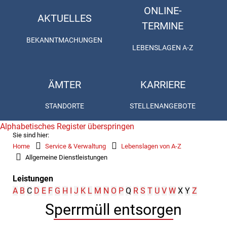
ONLINE-
AKTUELLES
TERMINE
BEKANNTMACHUNGEN
LEBENSLAGEN A-Z
ÄMTER
KARRIERE
STANDORTE
STELLENANGEBOTE
Alphabetisches Register überspringen
Sie sind hier:
Home
Service & Verwaltung
Lebenslagen von A-Z
Allgemeine Dienstleistungen
Leistungen
A
B
C
D
E
F
G
H
I
J
K
L
M
N
O
P
Q
R
S
T
U
V
W
X
Y
Z
Sperrmüll entsorgen