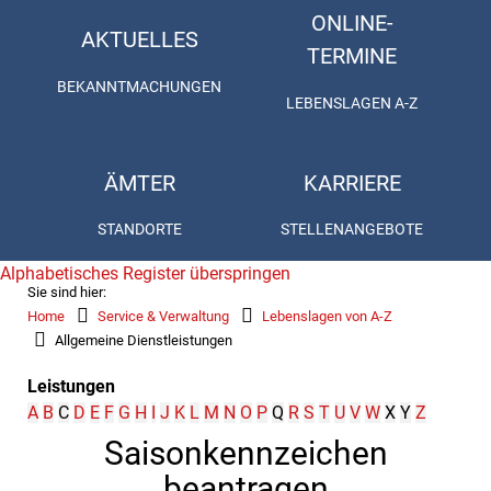
ONLINE-
AKTUELLES
TERMINE
BEKANNTMACHUNGEN
LEBENSLAGEN A-Z
ÄMTER
KARRIERE
STANDORTE
STELLENANGEBOTE
Alphabetisches Register überspringen
Sie sind hier:
Home
Service & Verwaltung
Lebenslagen von A-Z
Allgemeine Dienstleistungen
Leistungen
A
B
C
D
E
F
G
H
I
J
K
L
M
N
O
P
Q
R
S
T
U
V
W
X
Y
Z
Saisonkennzeichen
beantragen