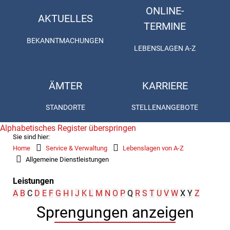
ONLINE-
AKTUELLES
TERMINE
BEKANNTMACHUNGEN
LEBENSLAGEN A-Z
ÄMTER
KARRIERE
STANDORTE
STELLENANGEBOTE
Alphabetisches Register überspringen
Sie sind hier:
Home
Service & Verwaltung
Lebenslagen von A-Z
Allgemeine Dienstleistungen
Leistungen
A
B
C
D
E
F
G
H
I
J
K
L
M
N
O
P
Q
R
S
T
U
V
W
X
Y
Z
Sprengungen anzeigen