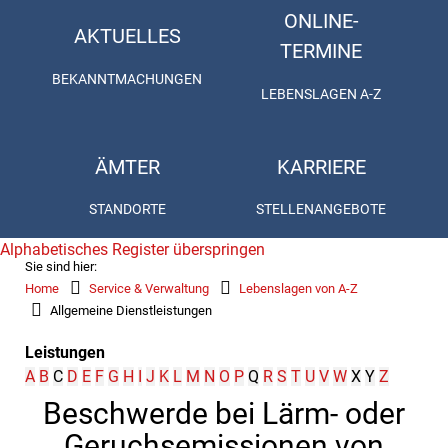
ONLINE-
AKTUELLES
TERMINE
BEKANNTMACHUNGEN
LEBENSLAGEN A-Z
ÄMTER
KARRIERE
STANDORTE
STELLENANGEBOTE
Alphabetisches Register überspringen
Sie sind hier:
Home
Service & Verwaltung
Lebenslagen von A-Z
Allgemeine Dienstleistungen
Leistungen
A
B
C
D
E
F
G
H
I
J
K
L
M
N
O
P
Q
R
S
T
U
V
W
X
Y
Z
Beschwerde bei Lärm- oder
Geruchsemissionen von