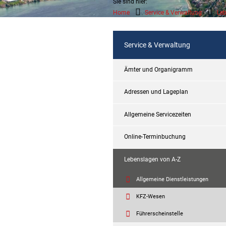
Sie sind hier:
Home
Service & Verwaltung
Leb
Service & Verwaltung
Ämter und Organigramm
Adressen und Lageplan
Allgemeine Servicezeiten
Online-Terminbuchung
Lebenslagen von A-Z
Allgemeine Dienstleistungen
KFZ-Wesen
Führerscheinstelle