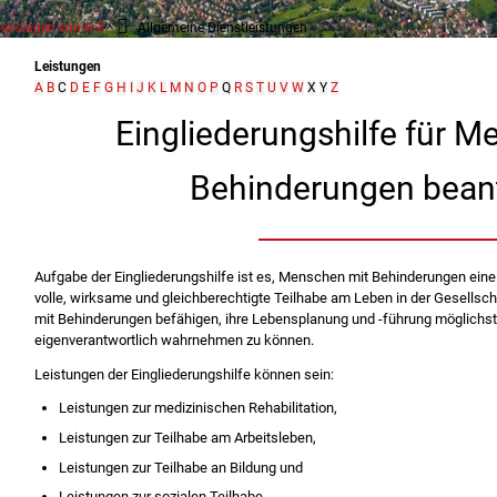
enslagen von A-Z
Allgemeine Dienstleistungen
Leistungen
A
B
C
D
E
F
G
H
I
J
K
L
M
N
O
P
Q
R
S
T
U
V
W
X
Y
Z
Eingliederungshilfe für M
Behinderungen bean
Aufgabe der Eingliederungshilfe ist es, Menschen mit Behinderungen eine
volle, wirksame und gleichberechtigte Teilhabe am Leben in der Gesellsch
mit Behinderungen befähigen, ihre Lebensplanung und -führung möglichs
eigenverantwortlich wahrnehmen zu können.
Leistungen der Eingliederungshilfe können sein:
Leistungen zur medizinischen Rehabilitation,
Leistungen zur Teilhabe am Arbeitsleben,
Leistungen zur Teilhabe an Bildung und
Leistungen zur sozialen Teilhabe.