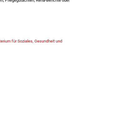
n, Pflegegutachten, Reha-Berichte oder
terium für Soziales, Gesundheit und