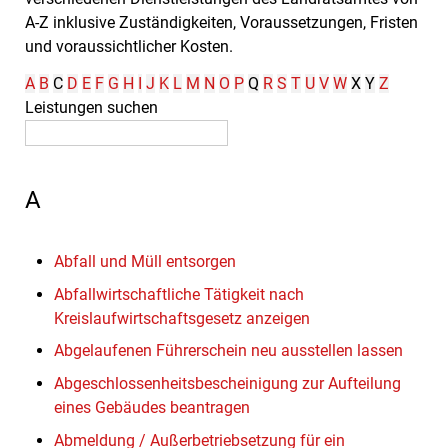
A-Z inklusive Zuständigkeiten, Voraussetzungen, Fristen
und voraussichtlicher Kosten.
A
B
C
D
E
F
G
H
I
J
K
L
M
N
O
P
Q
R
S
T
U
V
W
X
Y
Z
Leistungen suchen
A
Abfall und Müll entsorgen
Abfallwirtschaftliche Tätigkeit nach
Kreislaufwirtschaftsgesetz anzeigen
Abgelaufenen Führerschein neu ausstellen lassen
Abgeschlossenheitsbescheinigung zur Aufteilung
eines Gebäudes beantragen
Abmeldung / Außerbetriebsetzung für ein