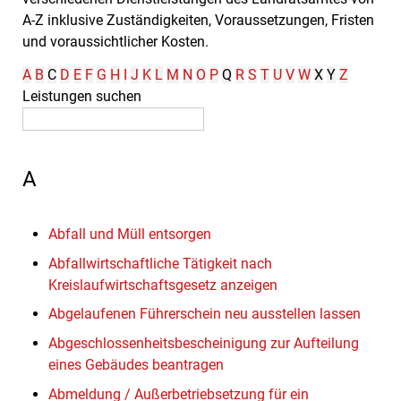
A-Z inklusive Zuständigkeiten, Voraussetzungen, Fristen
und voraussichtlicher Kosten.
A
B
C
D
E
F
G
H
I
J
K
L
M
N
O
P
Q
R
S
T
U
V
W
X
Y
Z
Leistungen suchen
A
Abfall und Müll entsorgen
Abfallwirtschaftliche Tätigkeit nach
Kreislaufwirtschaftsgesetz anzeigen
Abgelaufenen Führerschein neu ausstellen lassen
Abgeschlossenheitsbescheinigung zur Aufteilung
eines Gebäudes beantragen
Abmeldung / Außerbetriebsetzung für ein