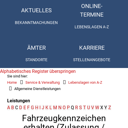
ONLINE-
AKTUELLES
TERMINE
BEKANNTMACHUNGEN
LEBENSLAGEN A-Z
ÄMTER
KARRIERE
STANDORTE
STELLENANGEBOTE
Alphabetisches Register überspringen
Sie sind hier:
Home
Service & Verwaltung
Lebenslagen von A-Z
Allgemeine Dienstleistungen
Leistungen
A
B
C
D
E
F
G
H
I
J
K
L
M
N
O
P
Q
R
S
T
U
V
W
X
Y
Z
Fahrzeugkennzeichen
erhalten (Zulassung /