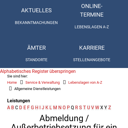
ONLINE-
AKTUELLES
TERMINE
BEKANNTMACHUNGEN
LEBENSLAGEN A-Z
ÄMTER
KARRIERE
STANDORTE
STELLENANGEBOTE
Alphabetisches Register überspringen
Sie sind hier:
Home
Service & Verwaltung
Lebenslagen von A-Z
Allgemeine Dienstleistungen
Leistungen
A
B
C
D
E
F
G
H
I
J
K
L
M
N
O
P
Q
R
S
T
U
V
W
X
Y
Z
Abmeldung /
Außerbetriebsetzung für ein