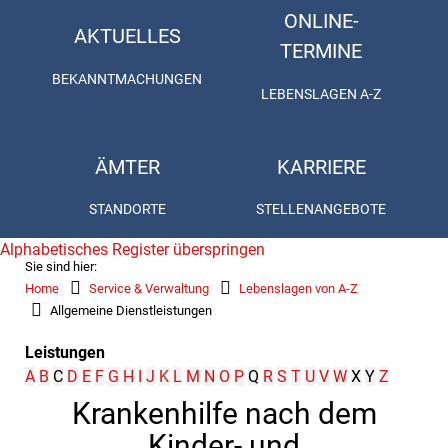
ONLINE-
AKTUELLES
TERMINE
BEKANNTMACHUNGEN
LEBENSLAGEN A-Z
ÄMTER
KARRIERE
STANDORTE
STELLENANGEBOTE
Alphabetisches Register überspringen
Sie sind hier:
Home
Service & Verwaltung
Lebenslagen von A-Z
Allgemeine Dienstleistungen
Leistungen
A
B
C
D
E
F
G
H
I
J
K
L
M
N
O
P
Q
R
S
T
U
V
W
X
Y
Z
Krankenhilfe nach dem
Kinder- und