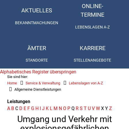
ONLINE-
AKTUELLES
TERMINE
BEKANNTMACHUNGEN
LEBENSLAGEN A-Z
ÄMTER
KARRIERE
STANDORTE
STELLENANGEBOTE
Alphabetisches Register überspringen
Sie sind hier:
Home
Service & Verwaltung
Lebenslagen von A-Z
Allgemeine Dienstleistungen
Leistungen
A
B
C
D
E
F
G
H
I
J
K
L
M
N
O
P
Q
R
S
T
U
V
W
X
Y
Z
Umgang und Verkehr mit
explosionsgefährlichen