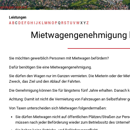
enslagen von A-Z
Allgemeine Dienstleistungen
Leistungen
A
B
C
D
E
F
G
H
I
J
K
L
M
N
O
P
Q
R
S
T
U
V
W
X
Y
Z
Mietwagengenehmigung 
Sie möchten gewerblich Personen mit Mietwagen befördern?
Dafür benötigen Sie eine Mietwagengenehmigung.
Sie dürfen den Wagen nur im Ganzen vermieten. Die Mieterin oder der Mie
Zweck, das Ziel und den Ablauf der Fahrten.
Die Genehmigung können Sie für längstens fünf Jahre erhalten. Danach k
Achtung: Damit ist nicht die Vermietung von Fahrzeugen an Selbstfahrer g
Von Taxen unterscheiden sich Mietwagen folgendermaßen:
Sie dürfen Mietwagen nicht auf öffentlichen Plätzen/Straßen zur Pers
mü
s
sen nach jeder Beförderung wieder zum Betriebssitz des Untern