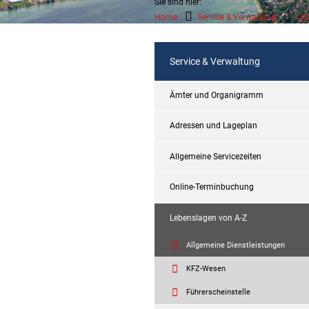
Sie sind hier:
Home
Service & Verwaltung
Leb
Service & Verwaltung
Ämter und Organigramm
Adressen und Lageplan
Allgemeine Servicezeiten
Online-Terminbuchung
Lebenslagen von A-Z
Allgemeine Dienstleistungen
KFZ-Wesen
Führerscheinstelle