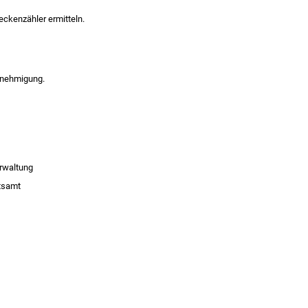
ckenzähler ermitteln.
enehmigung.
erwaltung
atsamt