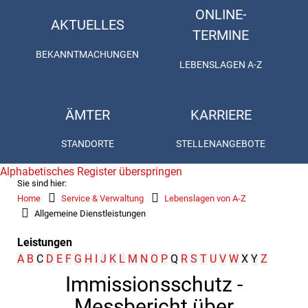
ONLINE-
AKTUELLES
TERMINE
BEKANNTMACHUNGEN
LEBENSLAGEN A-Z
ÄMTER
KARRIERE
STANDORTE
STELLENANGEBOTE
Alphabetisches Register überspringen
Sie sind hier:
Home
Service & Verwaltung
Lebenslagen von A-Z
Allgemeine Dienstleistungen
Leistungen
A
B
C
D
E
F
G
H
I
J
K
L
M
N
O
P
Q
R
S
T
U
V
W
X
Y
Z
Immissionsschutz -
Messbericht über