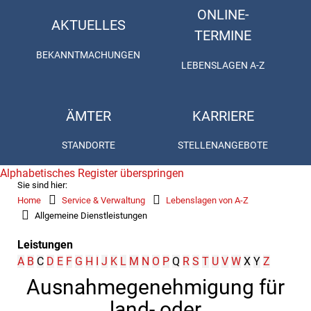
ONLINE-
AKTUELLES
TERMINE
BEKANNTMACHUNGEN
LEBENSLAGEN A-Z
ÄMTER
KARRIERE
STANDORTE
STELLENANGEBOTE
Alphabetisches Register überspringen
Sie sind hier:
Home
Service & Verwaltung
Lebenslagen von A-Z
Allgemeine Dienstleistungen
Leistungen
A
B
C
D
E
F
G
H
I
J
K
L
M
N
O
P
Q
R
S
T
U
V
W
X
Y
Z
Ausnahmegenehmigung für
land- oder