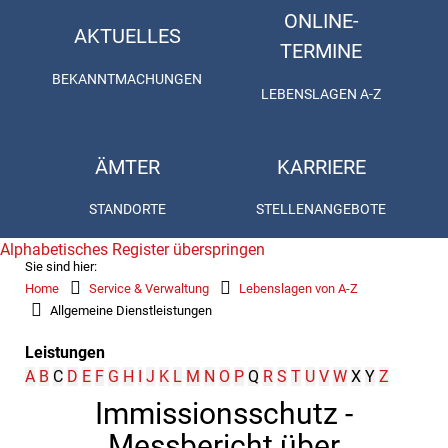
ONLINE-
AKTUELLES
TERMINE
BEKANNTMACHUNGEN
LEBENSLAGEN A-Z
ÄMTER
KARRIERE
STANDORTE
STELLENANGEBOTE
Alphabetisches Register überspringen
Sie sind hier:
Home
Service & Verwaltung
Lebenslagen von A-Z
Allgemeine Dienstleistungen
Leistungen
A
B
C
D
E
F
G
H
I
J
K
L
M
N
O
P
Q
R
S
T
U
V
W
X
Y
Z
Immissionsschutz -
Messbericht über