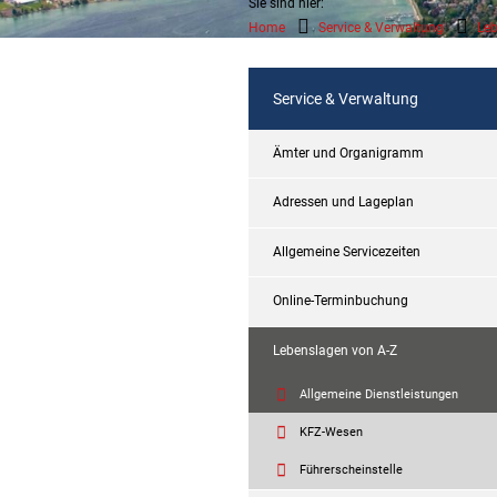
Sie sind hier:
Home
Service & Verwaltung
Leb
Service & Verwaltung
Ämter und Organigramm
Adressen und Lageplan
Allgemeine Servicezeiten
Online-Terminbuchung
Lebenslagen von A-Z
Allgemeine Dienstleistungen
KFZ-Wesen
Führerscheinstelle