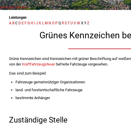
enslagen von A-Z
Allgemeine Dienstleistungen
Leistungen
A
B
C
D
E
F
G
H
I
J
K
L
M
N
O
P
Q
R
S
T
U
V
W
X
Y
Z
Grünes Kennzeichen b
Grüne Kennzeichen sind Kennzeichen mit grüner Beschriftung auf weißem 
von der
Kraftfahrzeugsteuer
befreite Fahrzeuge vorgesehen.
Das sind zum Beispiel:
Fahrzeuge gemeinnütziger Organisationen
land- und forstwirtschaftliche Fahrzeuge
bestimmte Anhänger
Zuständige Stelle