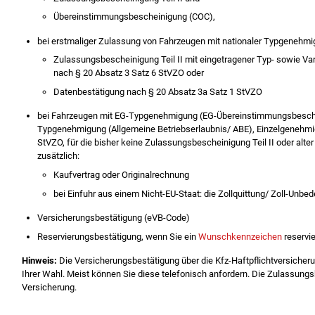
Übereinstimmungsbescheinigung (COC),
bei erstmaliger Zulassung von Fahrzeugen mit nationaler Typgenehmi
Zulassungsbescheinigung Teil II mit eingetragener Typ- sowie V
nach § 20 Absatz 3 Satz 6 StVZO oder
Datenbestätigung nach § 20 Absatz 3a Satz 1 StVZO
bei Fahrzeugen mit EG-Typgenehmigung (EG-Übereinstimmungsbesche
Typgenehmigung (Allgemeine Betriebserlaubnis/ ABE), Einzelgenehm
StVZO, für die bisher keine Zulassungsbescheinigung Teil II oder alter
zusätzlich:
Kaufvertrag oder Originalrechnung
bei Einfuhr aus einem Nicht-EU-Staat: die Zollquittung/ Zoll-Unb
Versicherungsbestätigung (eVB-Code)
Reservierungsbestätigung, wenn Sie ein
Wunschkennzeichen
reservi
Hinweis:
Die Versicherungsbestätigung über die Kfz-Haftpflichtversicheru
Ihrer Wahl. Meist können Sie diese telefonisch anfordern. Die Zulassungs
Versicherung.