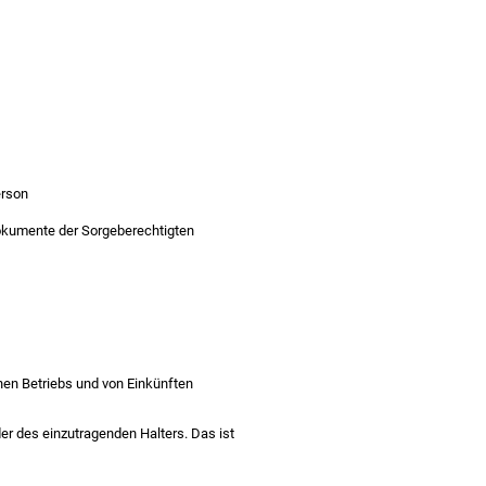
erson
dokumente der Sorgeberechtigten
hen Betriebs und von Einkünften
r des einzutragenden Halters. Das ist