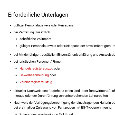
Erforderliche Unterlagen
gültiger Personalausweis oder Reisepass
bei Vertretung: zusätzlich
schriftliche Vollmacht
gültiger Personalausweis oder Reisepass der bevollmächtigten P
bei Minderjährigen: zusätzlich Einverständniserklärung und Ausweis
bei juristischen Personen/ Firmen:
Handelsregisterauszug
oder
Gewerbeanmeldung
oder
Vereinsregisterauszug
aktueller Nachweis des Bestehens eines land- oder forstwirtschaftlic
hieraus oder der Durchführung von entsprechenden Lohnarbeiten
Nachweis der Verfügungsberechtigung der einzutragenden Halterin ode
bei erstmaliger Zulassung von Fahrzeugen mit EG-Typgenehmigung:
Zulassungsbescheinigung Teil II und