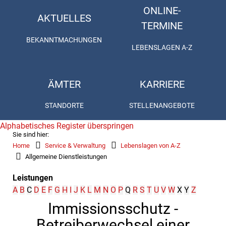
ONLINE-
AKTUELLES
TERMINE
BEKANNTMACHUNGEN
LEBENSLAGEN A-Z
ÄMTER
KARRIERE
STANDORTE
STELLENANGEBOTE
Alphabetisches Register überspringen
Sie sind hier:
Home
Service & Verwaltung
Lebenslagen von A-Z
Allgemeine Dienstleistungen
Leistungen
A
B
C
D
E
F
G
H
I
J
K
L
M
N
O
P
Q
R
S
T
U
V
W
X
Y
Z
Immissionsschutz -
Betreiberwechsel einer