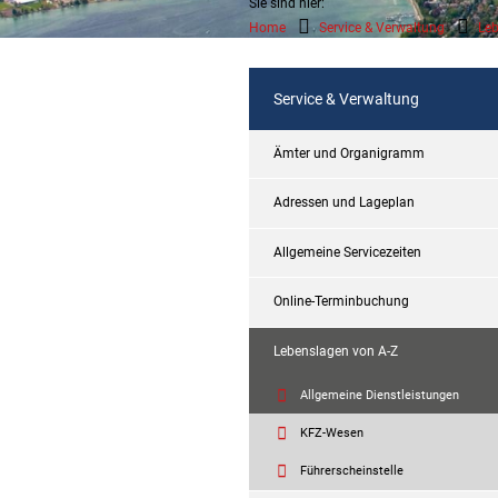
Sie sind hier:
Home
Service & Verwaltung
Leb
Service & Verwaltung
Ämter und Organigramm
Adressen und Lageplan
Allgemeine Servicezeiten
Online-Terminbuchung
Lebenslagen von A-Z
Allgemeine Dienstleistungen
KFZ-Wesen
Führerscheinstelle