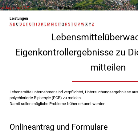
enslagen von A-Z
Allgemeine Dienstleistungen
Leistungen
A
B
C
D
E
F
G
H
I
J
K
L
M
N
O
P
Q
R
S
T
U
V
W
X
Y
Z
Lebensmittelüberwac
Eigenkontrollergebnisse zu D
mitteilen
Lebensmittelunternehmer sind verpflichtet, Untersuchungsergebnisse aus
polychlorierte Biphenyle (PCB) zu melden.
Damit sollen mögliche Probleme früher erkannt werden.
Onlineantrag und Formulare