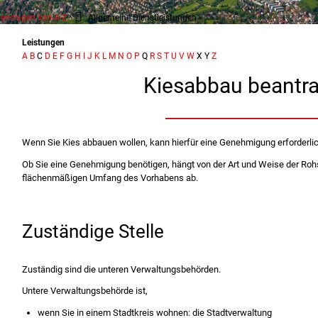
enslagen von A-Z
Allgemeine Dienstleistungen
Leistungen
A
B
C
D
E
F
G
H
I
J
K
L
M
N
O
P
Q
R
S
T
U
V
W
X
Y
Z
Kiesabbau beantr
Wenn Sie Kies abbauen wollen, kann hierfür eine Genehmigung erforderlic
Ob Sie eine Genehmigung benötigen, hängt von der Art und Weise der R
flächenmäßigen Umfang des Vorhabens ab.
Zuständige Stelle
Zuständig sind die unteren Verwaltungsbehörden.
Untere Verwaltungsbehörde ist,
wenn Sie in einem Stadtkreis wohnen: die Stadtverwaltung