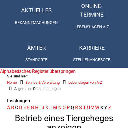
ONLINE-
AKTUELLES
TERMINE
BEKANNTMACHUNGEN
LEBENSLAGEN A-Z
ÄMTER
KARRIERE
STANDORTE
STELLENANGEBOTE
Alphabetisches Register überspringen
Sie sind hier:
Home
Service & Verwaltung
Lebenslagen von A-Z
Allgemeine Dienstleistungen
Leistungen
A
B
C
D
E
F
G
H
I
J
K
L
M
N
O
P
Q
R
S
T
U
V
W
X
Y
Z
Betrieb eines Tiergeheges
anzeigen