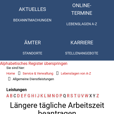
ONLINE-
AKTUELLES
TERMINE
BEKANNTMACHUNGEN
LEBENSLAGEN A-Z
ÄMTER
KARRIERE
STANDORTE
STELLENANGEBOTE
Alphabetisches Register überspringen
Sie sind hier:
Home
Service & Verwaltung
Lebenslagen von A-Z
Allgemeine Dienstleistungen
Leistungen
A
B
C
D
E
F
G
H
I
J
K
L
M
N
O
P
Q
R
S
T
U
V
W
X
Y
Z
Längere tägliche Arbeitszeit
beantragen