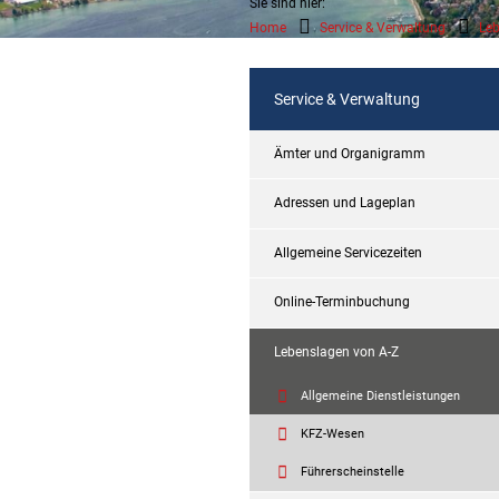
Sie sind hier:
Home
Service & Verwaltung
Leb
Service & Verwaltung
Ämter und Organigramm
Adressen und Lageplan
Allgemeine Servicezeiten
Online-Terminbuchung
Lebenslagen von A-Z
Allgemeine Dienstleistungen
KFZ-Wesen
Führerscheinstelle