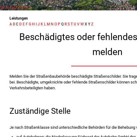
enslagen von A-Z
Allgemeine Dienstleistungen
Leistungen
A
B
C
D
E
F
G
H
I
J
K
L
M
N
O
P
Q
R
S
T
U
V
W
X
Y
Z
Beschädigtes oder fehlendes
melden
Melden Sie der Straßenbaubehörde beschädigte Straßenschilder.
Sie trag
bei. Beschädigte, umgeknickte oder fehlende Straßenschilder können sch
Verkehrsbeteiligten haben.
Zuständige Stelle
Je nach Straßenklasse sind unterschiedliche Behörden für die Behebung 
auf Autobahnen: die Niederlassung Südwest der Autobahn GmbH des