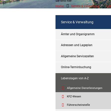
Sie sind hier:
Home
Service & Verwaltung
Leb
Service & Verwaltung
Ämter und Organigramm
Adressen und Lageplan
Allgemeine Servicezeiten
Online-Terminbuchung
Lebenslagen von A-Z
Allgemeine Dienstleistungen
KFZ-Wesen
Führerscheinstelle