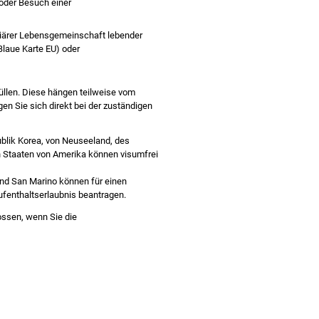
oder Besuch einer
liärer Lebensgemeinschaft lebender
Blaue Karte EU) oder
llen.
Diese hängen teilweise vom
en Sie sich direkt bei der zuständigen
ublik Korea, von Neuseeland, des
en Staaten von Amerika können visumfrei
und San Marino können für einen
ufenthaltserlaubnis beantragen.
ossen, wenn Sie die