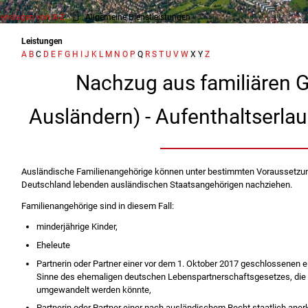
enslagen von A-Z
Allgemeine Dienstleistungen
Leistungen
A
B
C
D
E
F
G
H
I
J
K
L
M
N
O
P
Q
R
S
T
U
V
W
X
Y
Z
Nachzug aus familiären 
Ausländern) - Aufenthaltserla
Ausländische Familienangehörige können unter bestimmten Voraussetzung
Deutschland lebenden ausländischen Staatsangehörigen nachziehen.
Familienangehörige sind in diesem Fall:
minderjährige Kinder,
Eheleute
Partnerin oder Partner einer vor dem 1. Oktober 2017 geschlossenen
Sinne des ehemaligen deutschen Lebenspartnerschaftsgesetzes, die 
umgewandelt werden könnte,
Partnerin oder Partner einer nach ausländischem Recht staatlich aner