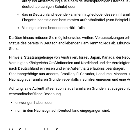
aufgrund Abstammung aus einem deutschsprachigen Elternhaus 
deutschsprachigen Schule)
oder
das in Deutschland lebende Familienmitglied oder dessen in fami
Ehegatte besitzt einen bestimmten Aufenthaltstitel (zum Beispiel 
Vorliegen eines besonderen Härtefalls
Darüber hinaus müssen Sie möglicherweise weitere Voraussetzungen erfü
Status des bereits in Deutschland lebenden Familienmitglieds ab.
Erkundig
Stelle.
Hinweis: Staatsangehörige von Australien, Israel, Japan, Kanada, der Rep
Vereinigten Königreichs Großbritannien und Nordirland und der Vereinigt
nach Deutschland einreisen und eine Aufenthaltserlaubnis beantragen.
Staatsangehörige aus Andorra, Brasilien, El Salvador, Honduras, Monaco 
Nachzug aus familiären Gründen ebenfalls visumfrei einreisen und eine A
Achtung:
Eine Aufenthaltserlaubnis aus familiären Gründen ist ausgeschl
verwandtschaftliche Beziehung
erzwungen haben oder
nur für den Nachzug nach Deutschland eingegangen sind.