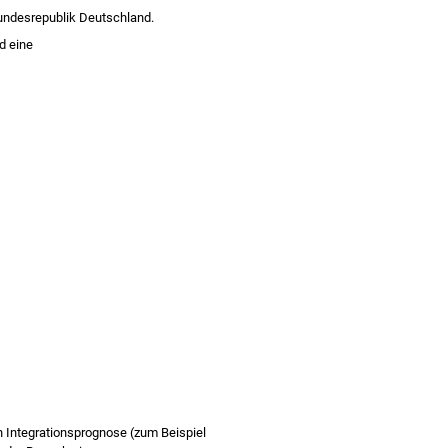
 Bundesrepublik Deutschland.
d eine
en Integrationsprognose
(zum Beispiel