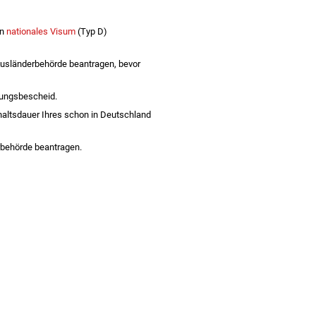
in
nationales Visum
(Typ D)
 Ausländerbehörde beantragen, bevor
nungsbescheid.
nthaltsdauer Ihres schon in Deutschland
rbehörde beantragen.