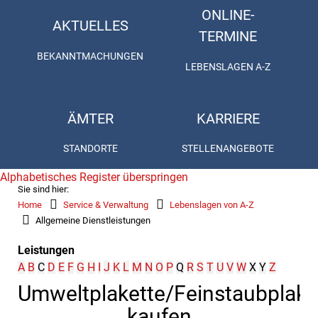
ONLINE-
AKTUELLES
TERMINE
BEKANNTMACHUNGEN
LEBENSLAGEN A-Z
ÄMTER
KARRIERE
STANDORTE
STELLENANGEBOTE
Alphabetisches Register überspringen
Sie sind hier:
Home
Service & Verwaltung
Lebenslagen von A-Z
Allgemeine Dienstleistungen
Leistungen
A
B
C
D
E
F
G
H
I
J
K
L
M
N
O
P
Q
R
S
T
U
V
W
X
Y
Z
Umweltplakette/Feinstaubplake
kaufen