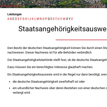
enslagen von A-Z
Allgemeine Dienstleistungen
Leistungen
A
B
C
D
E
F
G
H
I
J
K
L
M
N
O
P
Q
R
S
T
U
V
W
X
Y
Z
Staatsangehörigkeitsauswe
Den Besitz der deutschen Staatsangehörigkeit können Sie durch einen S
nachweisen. Dieser Nachweis ist für alle Behörden verbindlich.
Die Staatsangehörigkeitsbehörde stellt fest, ob die deutsche Staatsangehö
Dazu müssen Sie ein berechtigtes Interesse glaubhaft machen.
Ein Staatsangehörigkeitsausweis wird in der Regel nur dann benötigt, wen
die deutsche Staatsangehörigkeit zweifelhaft ist oder
ein urkundlicher Nachweis über deren Bestehen von einer deutschen o
verlangt wird.