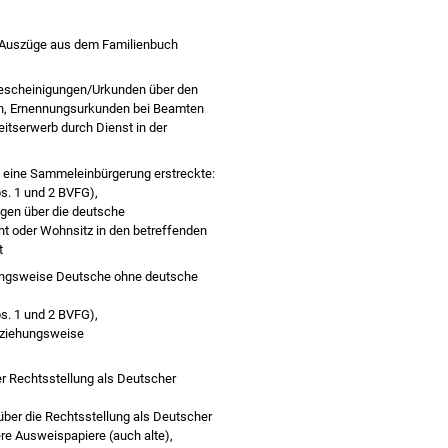
/Auszüge aus dem Familienbuch
escheinigungen/Urkunden über den
ion, Ernennungsurkunden bei Beamten
itserwerb durch Dienst in der
h eine Sammeleinbürgerung erstreckte:
s. 1 und 2 BVFG),
gen über die deutsche
ht oder Wohnsitz in den betreffenden
t
hungsweise Deutsche ohne deutsche
s. 1 und 2 BVFG),
beziehungsweise
er Rechtsstellung als Deutscher
ber die Rechtsstellung als Deutscher
e Ausweispapiere (auch alte),