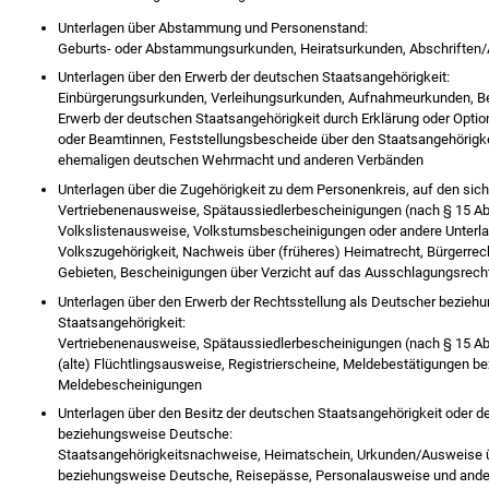
Unterlagen über Abstammung und Personenstand:
Geburts- oder Abstammungsurkunden, Heiratsurkunden, Abschriften
Unterlagen über den Erwerb der deutschen Staatsangehörigkeit:
Einbürgerungsurkunden, Verleihungsurkunden, Aufnahmeurkunden, B
Erwerb der deutschen Staatsangehörigkeit durch Erklärung oder Opt
oder Beamtinnen, Feststellungsbescheide über den Staatsangehörigke
ehemaligen deutschen Wehrmacht und anderen Verbänden
Unterlagen über die Zugehörigkeit zu dem Personenkreis, auf den sic
Vertriebenenausweise, Spätaussiedlerbescheinigungen (nach § 15 Ab
Volkslistenausweise, Volkstumsbescheinigungen oder andere Unterla
Volkszugehörigkeit, Nachweis über (früheres) Heimatrecht, Bürgerrec
Gebieten, Bescheinigungen über Verzicht auf das Ausschlagungsrech
Unterlagen über den Erwerb der Rechtsstellung als Deutscher bezie
Staatsangehörigkeit:
Vertriebenenausweise, Spätaussiedlerbescheinigungen (nach § 15 Ab
(alte) Flüchtlingsausweise, Registrierscheine, Meldebestätigungen 
Meldebescheinigungen
Unterlagen über den Besitz der deutschen Staatsangehörigkeit oder d
beziehungsweise Deutsche:
Staatsangehörigkeitsnachweise, Heimatschein, Urkunden/Ausweise ü
beziehungsweise Deutsche, Reisepässe, Personalausweise und ander