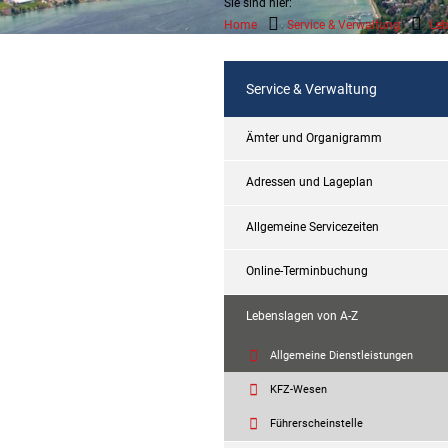
Sie sind hier:
Home
Service & Verwaltung
Leb
Service & Verwaltung
Ämter und Organigramm
Adressen und Lageplan
Allgemeine Servicezeiten
Online-Terminbuchung
Lebenslagen von A-Z
Allgemeine Dienstleistungen
KFZ-Wesen
Führerscheinstelle